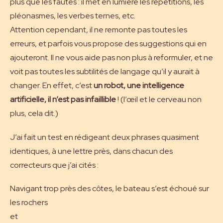
plus que les fautes : il met en lumière les répétitions, les
pléonasmes, les verbes ternes, etc.
Attention cependant, il ne remonte pas toutes les
erreurs, et parfois vous propose des suggestions qui en
ajouteront. Il ne vous aide pas non plus à reformuler, et ne
voit pas toutes les subtilités de langage qu’il y aurait à
changer. En effet, c’est
un robot, une intelligence
artificielle, il n’est pas infaillible
! (l’œil et le cerveau non
plus, cela dit.)
J’ai fait un test en rédigeant deux phrases quasiment
identiques, à une lettre près, dans chacun des
correcteurs que j’ai cités :
Navigant trop près des côtes, le bateau s’est échoué sur
les rochers
et